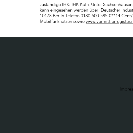
zuständige IHK: IHK Köln, Unter Sachsenhausen 
kann eingesehen werden über :Deutscher Indust
10178 Berlin Telefon 0180-500-585-0**14 Cent/
Mobilfunknetzen sowie
www.vermittlerregister.i
Impre