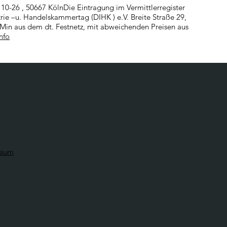
10-26 , 50667 KölnDie Eintragung im Vermittlerregister
rie –u. Handelskammertag (DIHK ) e.V. Breite Straße 29,
Min aus dem dt. Festnetz, mit abweichenden Preisen aus
nfo
ssum